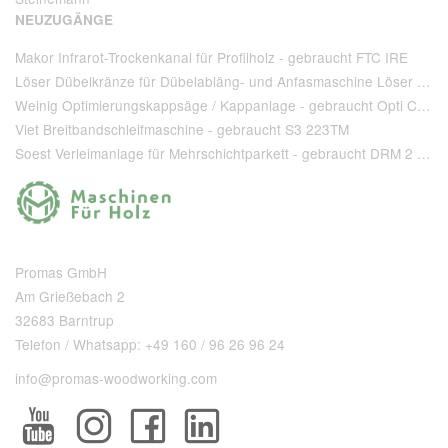
NEUZUGÄNGE
Makor Infrarot-Trockenkanal für Profilholz - gebraucht FTC IRE
Löser Dübelkränze für Dübelabläng- und Anfasmaschine Löser Type AA 220 - gebraucht
Weinig Optimierungskappsäge / Kappanlage - gebraucht Opti Cut 90
Viet Breitbandschleifmaschine - gebraucht S3 223TM
Soest Verleimanlage für Mehrschichtparkett - gebraucht DRM 2 1 400 + T 80
Promas GmbH
Am Grießebach 2
32683 Barntrup
Telefon / Whatsapp: +49 160 / 96 26 96 24
info@promas-woodworking.com