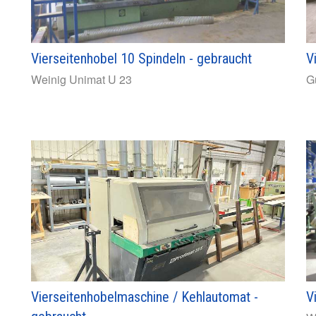
Vierseitenhobel 10 Spindeln - gebraucht
V
Weinig
Unimat U 23
Gu
Vierseitenhobelmaschine / Kehlautomat -
V