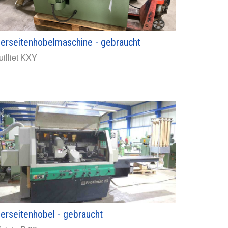
ierseitenhobelmaschine - gebraucht
illiet
KXY
ierseitenhobel - gebraucht