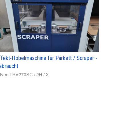
ffekt-Hobelmaschine für Parkett / Scraper -
ebraucht
rivec
TRV270SC / 2H / X