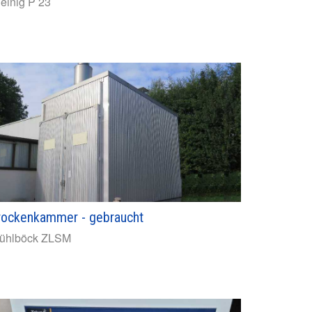
einig
P 23
rockenkammer - gebraucht
ühlböck
ZLSM