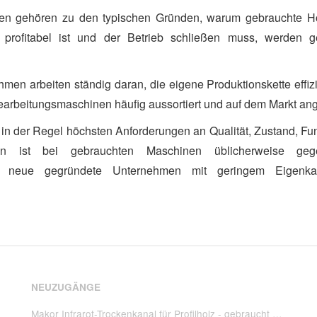
n gehören zu den typischen Gründen, warum gebrauchte Ho
rofitabel ist und der Betrieb schließen muss, werden g
en arbeiten ständig daran, die eigene Produktionskette effizi
arbeitungsmaschinen häufig aussortiert und auf dem Markt an
der Regel höchsten Anforderungen an Qualität, Zustand, Funk
ilen ist bei gebrauchten Maschinen üblicherweise 
für neue gegründete Unternehmen mit geringem Eigenk
NEUZUGÄNGE
Makor Infrarot-Trockenkanal für Profilholz - gebraucht FTC IRE