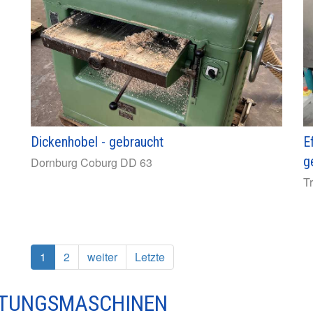
Dickenhobel - gebraucht
E
g
Dornburg Coburg
DD 63
T
1
2
weiter
Letzte
ITUNGSMASCHINEN