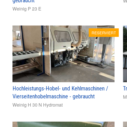
gebraucht
W
Weinig
P 23 E
RESERVIERT
Hochleistungs-Hobel- und Kehlmaschinen /
T
Vierseitenhobelmaschine - gebraucht
M
Weinig
H 30 N Hydromat