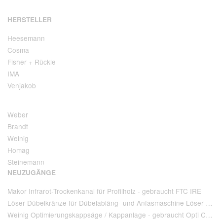
HERSTELLER
Heesemann
Cosma
Fisher + Rückle
IMA
Venjakob
Weber
Brandt
Weinig
Homag
Steinemann
NEUZUGÄNGE
Makor Infrarot-Trockenkanal für Profilholz - gebraucht FTC IRE
Löser Dübelkränze für Dübelabläng- und Anfasmaschine Löser Type AA 220 - gebraucht
Weinig Optimierungskappsäge / Kappanlage - gebraucht Opti Cut 90