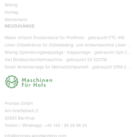
Weinig
Homag
Steinemann
NEUZUGÄNGE
Makor Infrarot-Trockenkanal für Profilholz - gebraucht FTC IRE
Löser Dübelkränze für Dübelabläng- und Anfasmaschine Löser Type AA 220 - gebraucht
Weinig Optimierungskappsäge / Kappanlage - gebraucht Opti Cut 90
Viet Breitbandschleifmaschine - gebraucht S3 223TM
Soest Verleimanlage für Mehrschichtparkett - gebraucht DRM 2 1 400 + T 80
Promas GmbH
Am Grießebach 2
32683 Barntrup
Telefon / Whatsapp: +49 160 / 96 26 96 24
info@promas-woodworking.com