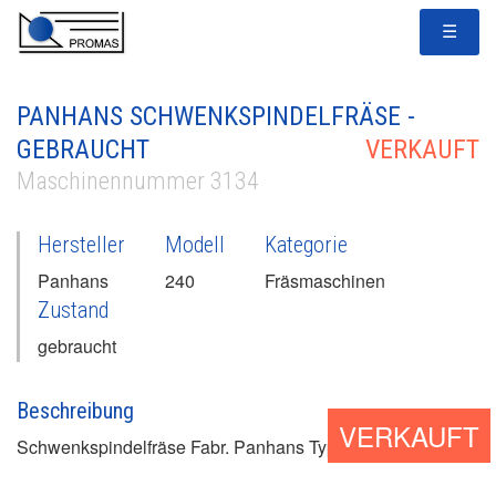
☰
PANHANS SCHWENKSPINDELFRÄSE -
GEBRAUCHT
VERKAUFT
Maschinennummer 3134
Hersteller
Modell
Kategorie
Panhans
240
Fräsmaschinen
Zustand
gebraucht
Beschreibung
VERKAUFT
Schwenkspindelfräse Fabr. Panhans Type 240