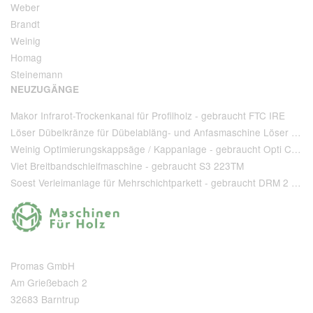
Weber
Brandt
Weinig
Homag
Steinemann
NEUZUGÄNGE
Makor Infrarot-Trockenkanal für Profilholz - gebraucht FTC IRE
Löser Dübelkränze für Dübelabläng- und Anfasmaschine Löser Type AA 220 - gebraucht
Weinig Optimierungskappsäge / Kappanlage - gebraucht Opti Cut 90
Viet Breitbandschleifmaschine - gebraucht S3 223TM
Soest Verleimanlage für Mehrschichtparkett - gebraucht DRM 2 1 400 + T 80
Promas GmbH
Am Grießebach 2
32683 Barntrup