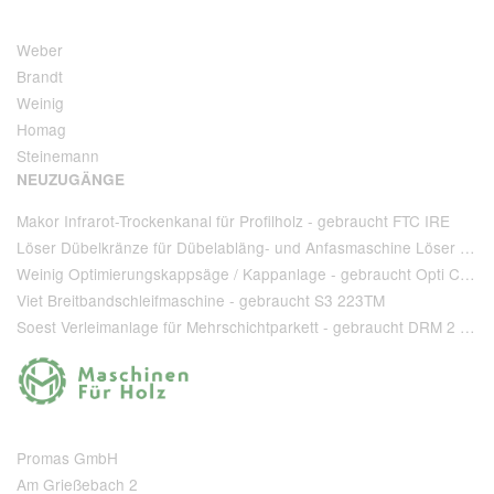
Weber
Brandt
Weinig
Homag
Steinemann
NEUZUGÄNGE
Makor Infrarot-Trockenkanal für Profilholz - gebraucht FTC IRE
Löser Dübelkränze für Dübelabläng- und Anfasmaschine Löser Type AA 220 - gebraucht
Weinig Optimierungskappsäge / Kappanlage - gebraucht Opti Cut 90
Viet Breitbandschleifmaschine - gebraucht S3 223TM
Soest Verleimanlage für Mehrschichtparkett - gebraucht DRM 2 1 400 + T 80
Promas GmbH
Am Grießebach 2