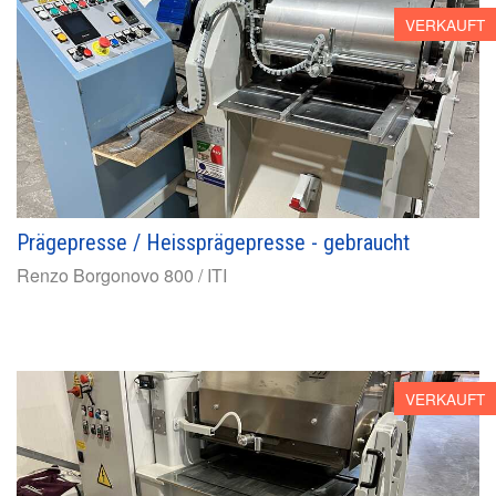
VERKAUFT
Prägepresse / Heissprägepresse - gebraucht
Renzo Borgonovo
800 / ITI
VERKAUFT