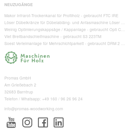
NEUZUGÄNGE
Makor Infrarot-Trockenkanal für Profilholz - gebraucht FTC IRE
Löser Dübelkränze für Dübelabläng- und Anfasmaschine Löser Type AA 220 - gebraucht
Weinig Optimierungskappsäge / Kappanlage - gebraucht Opti Cut 90
Viet Breitbandschleifmaschine - gebraucht S3 223TM
Soest Verleimanlage für Mehrschichtparkett - gebraucht DRM 2 1 400 + T 80
Promas GmbH
Am Grießebach 2
32683 Barntrup
Telefon / Whatsapp: +49 160 / 96 26 96 24
info@promas-woodworking.com