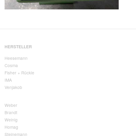
HERSTELLER
Heesemann
Cosma
Fisher + Rückle
IMA
Venjakob
Weber
Brandt
Weinig
Homag
Steinemann