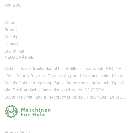
Venjakob
Weber
Brandt
Weinig
Homag
Steinemann
NEUZUGÄNGE
Makor Infrarot-Trockenkanal für Profilholz - gebraucht FTC IRE
Löser Dübelkränze für Dübelabläng- und Anfasmaschine Löser Type AA 220 - gebraucht
Weinig Optimierungskappsäge / Kappanlage - gebraucht Opti Cut 90
Viet Breitbandschleifmaschine - gebraucht S3 223TM
Soest Verleimanlage für Mehrschichtparkett - gebraucht DRM 2 1 400 + T 80
Promas GmbH