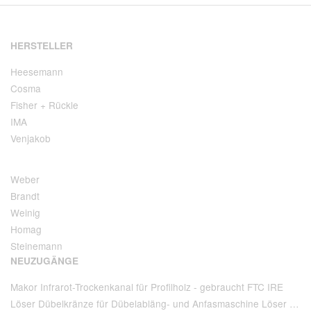
HERSTELLER
Heesemann
Cosma
Fisher + Rückle
IMA
Venjakob
Weber
Brandt
Weinig
Homag
Steinemann
NEUZUGÄNGE
Makor Infrarot-Trockenkanal für Profilholz - gebraucht FTC IRE
Löser Dübelkränze für Dübelabläng- und Anfasmaschine Löser Type AA 220 - gebraucht