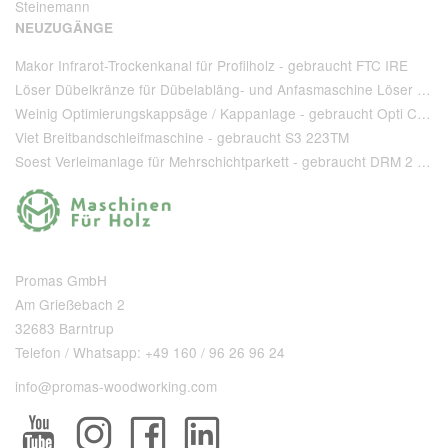
Steinemann
NEUZUGÄNGE
Makor Infrarot-Trockenkanal für Profilholz - gebraucht FTC IRE
Löser Dübelkränze für Dübelabläng- und Anfasmaschine Löser Type AA 220 - gebraucht
Weinig Optimierungskappsäge / Kappanlage - gebraucht Opti Cut 90
Viet Breitbandschleifmaschine - gebraucht S3 223TM
Soest Verleimanlage für Mehrschichtparkett - gebraucht DRM 2 1 400 + T 80
Promas GmbH
Am Grießebach 2
32683 Barntrup
Telefon / Whatsapp: +49 160 / 96 26 96 24
info@promas-woodworking.com