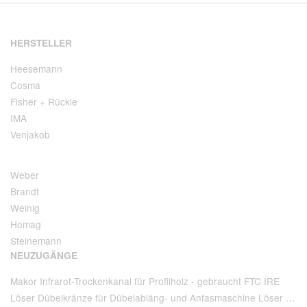
HERSTELLER
Heesemann
Cosma
Fisher + Rückle
IMA
Venjakob
Weber
Brandt
Weinig
Homag
Steinemann
NEUZUGÄNGE
Makor Infrarot-Trockenkanal für Profilholz - gebraucht FTC IRE
Löser Dübelkränze für Dübelabläng- und Anfasmaschine Löser Type AA 220 - gebraucht