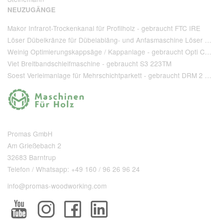
NEUZUGÄNGE
Makor Infrarot-Trockenkanal für Profilholz - gebraucht FTC IRE
Löser Dübelkränze für Dübelabläng- und Anfasmaschine Löser Type AA 220 - gebraucht
Weinig Optimierungskappsäge / Kappanlage - gebraucht Opti Cut 90
Viet Breitbandschleifmaschine - gebraucht S3 223TM
Soest Verleimanlage für Mehrschichtparkett - gebraucht DRM 2 1 400 + T 80
Promas GmbH
Am Grießebach 2
32683 Barntrup
Telefon / Whatsapp: +49 160 / 96 26 96 24
info@promas-woodworking.com