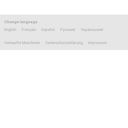
Change language
English
Français
Español
Pусский
Yкраїнський
Verkaufte Maschinen
Datenschutzerklärung
Impressum