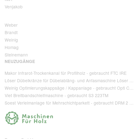
Venjakob
Weber
Brandt
Weinig
Homag
Steinemann
NEUZUGÄNGE
Makor Infrarot-Trockenkanal für Profilholz - gebraucht FTC IRE
Löser Dübelkränze für Dübelabläng- und Anfasmaschine Löser Type AA 220 - gebraucht
Weinig Optimierungskappsäge / Kappanlage - gebraucht Opti Cut 90
Viet Breitbandschleifmaschine - gebraucht S3 223TM
Soest Verleimanlage für Mehrschichtparkett - gebraucht DRM 2 1 400 + T 80