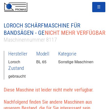
☰
LOROCH SCHÄRFMASCHINE FÜR
BANDSÄGEN - GEBRAUCHT
NICHT MEHR VERFÜGBAR
Maschinennummer 8117
Hersteller
Modell
Kategorie
Loroch
BL 65
Sonstige Maschinen
Zustand
gebraucht
Diese Maschine ist leider nicht mehr verfügbar.
Nachfolgend finden Sie andere Maschinen aus
unserem Bestand, die für Sie interessant sein