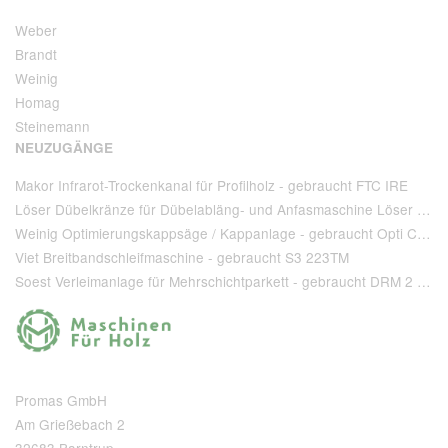
Weber
Brandt
Weinig
Homag
Steinemann
NEUZUGÄNGE
Makor Infrarot-Trockenkanal für Profilholz - gebraucht FTC IRE
Löser Dübelkränze für Dübelabläng- und Anfasmaschine Löser Type AA 220 - gebraucht
Weinig Optimierungskappsäge / Kappanlage - gebraucht Opti Cut 90
Viet Breitbandschleifmaschine - gebraucht S3 223TM
Soest Verleimanlage für Mehrschichtparkett - gebraucht DRM 2 1 400 + T 80
Promas GmbH
Am Grießebach 2
32683 Barntrup