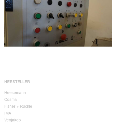
HERSTELLER
Heesemann
Cosma
Fisher + Rückle
IMA
Venjakob