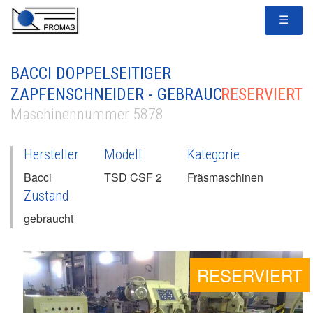
☰
BACCI DOPPELSEITIGER
ZAPFENSCHNEIDER - GEBRAUCHT
RESERVIERT
Maschinennummer 5878
Hersteller
Modell
Kategorie
Bacci
TSD CSF 2
Fräsmaschinen
Zustand
gebraucht
RESERVIERT