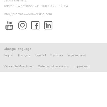
Telefon / Whatsapp: +49 160 / 96 26 96 24
info@promas-woodworking.com
Change language
English
Français
Español
Pусский
Yкраїнський
Verkaufte Maschinen
Datenschutzerklärung
Impressum