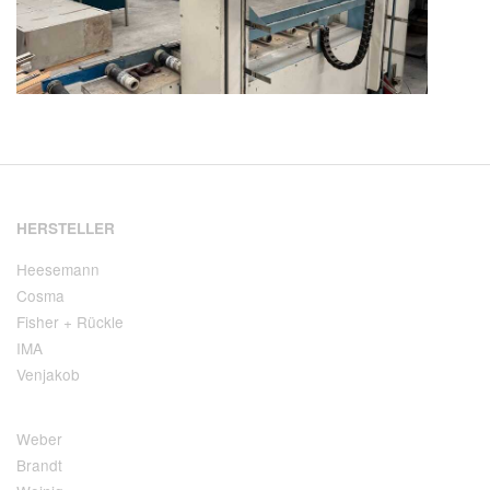
HERSTELLER
Heesemann
Cosma
Fisher + Rückle
IMA
Venjakob
Weber
Brandt