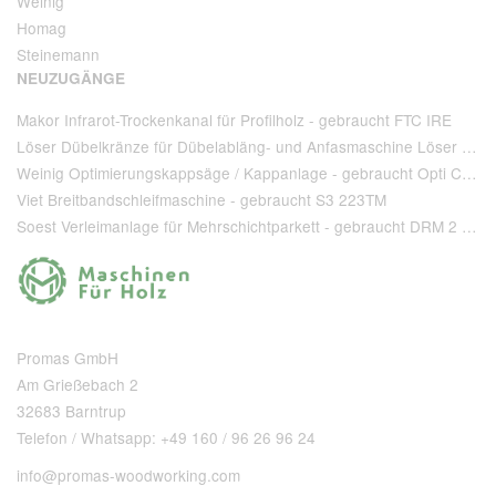
Weinig
Homag
Steinemann
NEUZUGÄNGE
Makor Infrarot-Trockenkanal für Profilholz - gebraucht FTC IRE
Löser Dübelkränze für Dübelabläng- und Anfasmaschine Löser Type AA 220 - gebraucht
Weinig Optimierungskappsäge / Kappanlage - gebraucht Opti Cut 90
Viet Breitbandschleifmaschine - gebraucht S3 223TM
Soest Verleimanlage für Mehrschichtparkett - gebraucht DRM 2 1 400 + T 80
Promas GmbH
Am Grießebach 2
32683 Barntrup
Telefon / Whatsapp: +49 160 / 96 26 96 24
info@promas-woodworking.com